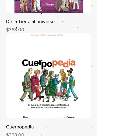
De la Tierra al universo
Precio
$368.00
Cuerpopedia
Precio
$368.00