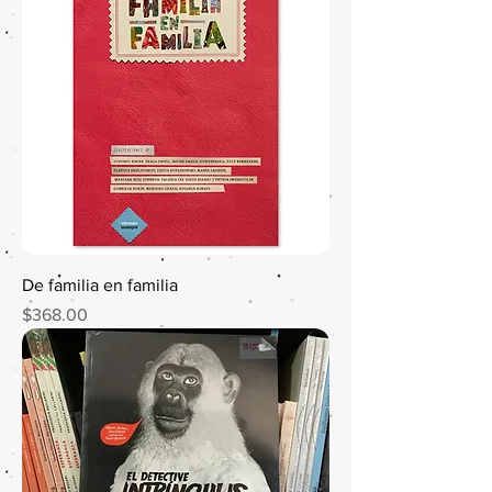
De familia en familia
Precio
$368.00