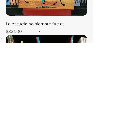
La escuela no siempre fue así
Precio
$331.00
Guía turistica del sistema solar