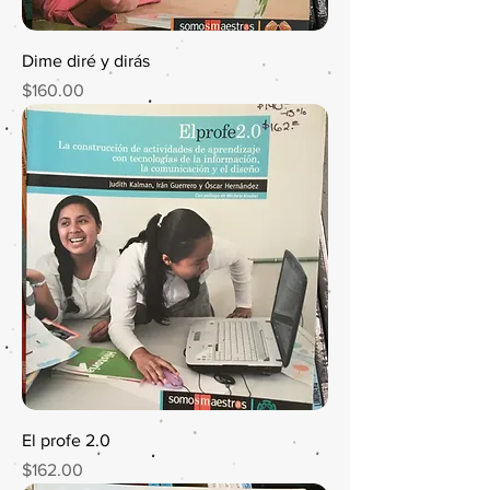
Dime diré y dirás
Precio
$160.00
El profe 2.0
Precio
$162.00