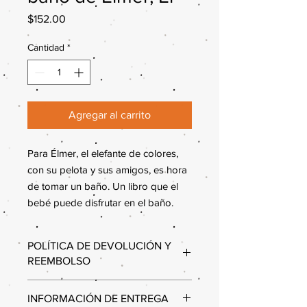
Precio
$152.00
Cantidad
*
Agregar al carrito
Para Élmer, el elefante de colores,
con su pelota y sus amigos, es hora
de tomar un baño. Un libro que el
bebé puede disfrutar en el baño.
POLÍTICA DE DEVOLUCIÓN Y
REEMBOLSO
Estimados clientes,
INFORMACIÓN DE ENTREGA
Queremos informarles que, debido a