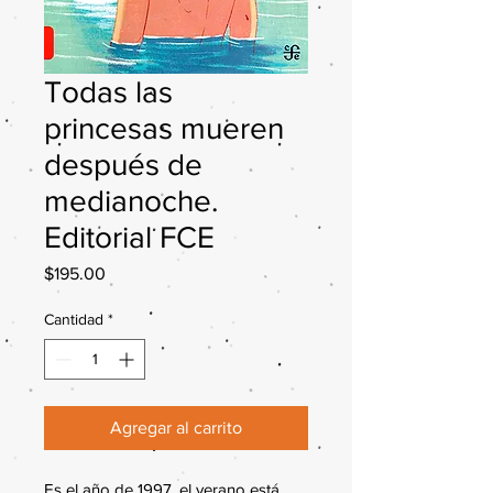
Todas las
princesas mueren
después de
medianoche.
Editorial FCE
Precio
$195.00
Cantidad
*
Agregar al carrito
Es el año de 1997, el verano está