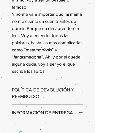
famoso.

Y no me va a importar que mi mamá 
no me cuente un cuento antes de 
dormir. Porque un día aprenderé a 
leer. Voy a entender todas las 
palabras, hasta las más complicadas 
como “metamorfosis” y 
“fantasmagoría”. Ah, y por si queda 
alguna duda, voy a ser yo el que 
escriba los libros.
POLÍTICA DE DEVOLUCIÓN Y
REEMBOLSO
Estimados clientes,
INFORMACIÓN DE ENTREGA
Queremos informarles que, debido a
nuestras políticas internas, no se
Por el momento únicamente contamos
aceptan cambios ni devoluciones en
con la opción de Recoger tus libros
ninguno de nuestros productos. Les