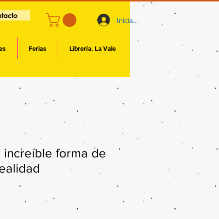
tacto
Iniciar sesión
es
Ferias
Librería. La Vale
a increíble forma de
realidad