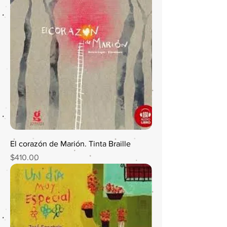
El corazón de Marión. Tinta Braille
Precio
$410.00