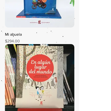
Mi abuela
Precio
$294.00