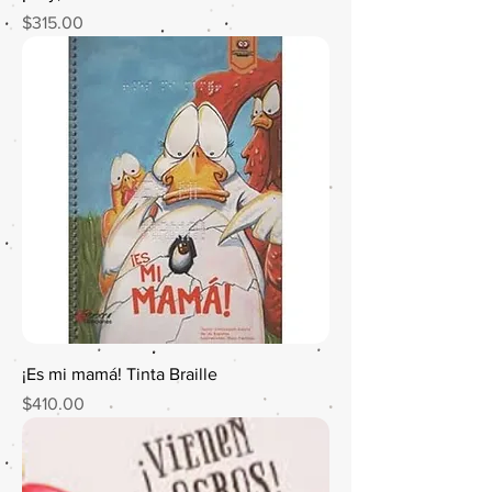
Precio
$315.00
¡Es mi mamá! Tinta Braille
Precio
$410.00