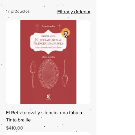
17 productos
Filtrar y ordenar
El Retrato oval y silencio: una fábula.
Tinta braille
Precio
$410.00