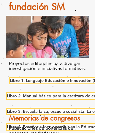
fundación SM
Proyectos editoriales para divulgar
investigación e iniciativas formativas.
Libro 1. Lenguaje Educación e Innovación (LEI)
Libro 2. Manual básico para la escritura de ensayos
Libro 3. Escuela laica, escuela socialista. La educación en Méxi
Memorias de congresos
Libro 4. Enseñar a leer y escribir en la Educación Superior
Publicaciones de ponencias de