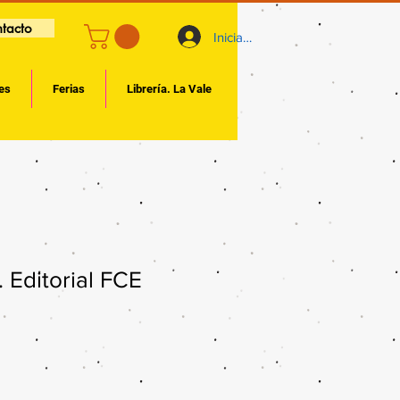
tacto
Iniciar sesión
es
Ferias
Librería. La Vale
!. Editorial FCE