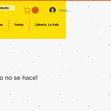
tacto
Iniciar sesión
es
Ferias
Librería. La Vale
so no se hace!