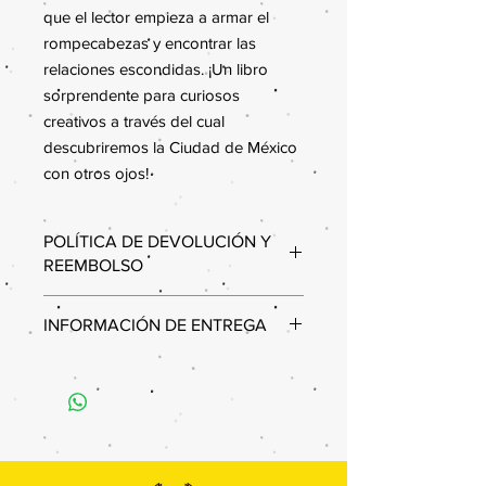
que el lector empieza a armar el
rompecabezas y encontrar las
relaciones escondidas. ¡Un libro
sorprendente para curiosos
creativos a través del cual
descubriremos la Ciudad de México
con otros ojos!
POLÍTICA DE DEVOLUCIÓN Y
REEMBOLSO
Estimados clientes,
INFORMACIÓN DE ENTREGA
Queremos informarles que, debido a
nuestras políticas internas, no se
Por el momento únicamente contamos
aceptan cambios ni devoluciones en
con la opción de Recoger tus libros
ninguno de nuestros productos. Les
en Consejo Puebla de Lectura
recomendamos revisar
Ubicación del Consejo Puebla de
cuidadosamente su pedido antes de
Lectura:
14 Norte 1802, Barrio del Alto,
finalizar la compra para asegurarse de
Puebla.