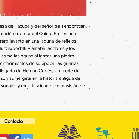
Beneficiario:
Consejo 
Cuenta
: 0162809273
CLABE
: 0126500016
Concepto
: Libros
esa de Tacuba y del señor de Tenochtitlan,
Recuerda enviarnos e
nació en la era del Quinto Sol, en una
a
librerialavale@gmai
rero levantó en una laguna de reflejos
poder recoger tus lib
Para cualquier duda,
c
uitzilopochtli, y amaba las flores y los
, como las aguas al lanzar una piedra…
contecimientos de su época: las guerras
a llegada de Hernán Cortés, la muerte de
n… y sumérgete en la historia antigua de
ersonajes y en la fascinante cosmovisión de
Contacto