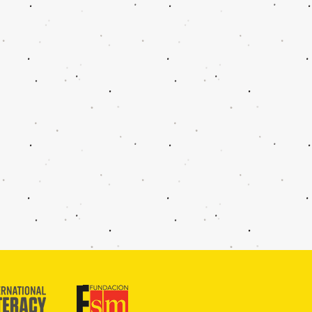
Puebla de Lectura A.C.
28092730 -
l comprobante de la transferencia
l.com
para confirmar tu pago y
ros.
ontáctanos al 2224049313
.