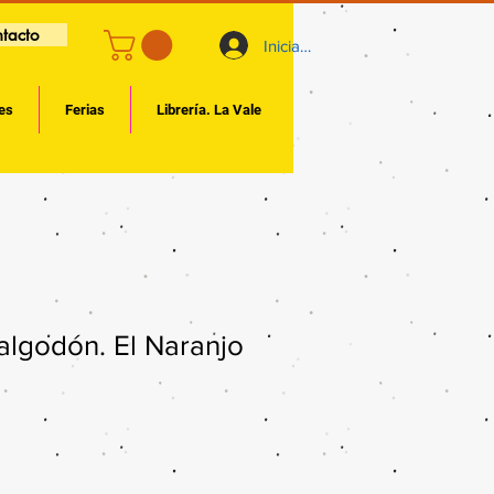
tacto
Iniciar sesión
es
Ferias
Librería. La Vale
algodón. El Naranjo