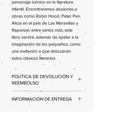
personaje icónico en la literatura
infantil. Encontraremos alusiones a
obras como Robin Hood, Peter Pan,
Alicia en el país de Las Maravillas y
Rapunzel, entre varios más; este
libro servirá, además de apelar a la
imaginación de los pequeños, como
una invitación a que descubran
estos clásicos literarios.
POLÍTICA DE DEVOLUCIÓN Y
REEMBOLSO
Estimados clientes,
INFORMACIÓN DE ENTREGA
Queremos informarles que, debido a
nuestras políticas internas, no se
Por el momento únicamente contamos
aceptan cambios ni devoluciones en
con la opción de Recoger tus libros
ninguno de nuestros productos. Les
en Consejo Puebla de Lectura
recomendamos revisar
Ubicación del Consejo Puebla de
cuidadosamente su pedido antes de