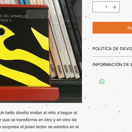
Ag
POLÍTICA DE DEV
Estimados clientes,
INFORMACIÓN DE
Queremos informarles
internas, no se acep
Por el momento únic
ninguno de nuestros
Recoger tus libros e
revisar cuidadosament
Ubicación del Consej
compra para asegurar
Barrio del Alto, Puebl
Agradecemos su comp
Horarios de Entrega:
pm - Sábados: 12:00
bello diseño invitan al niño a seguir al 
Método de Pago:
El p
transferencia bancaria
 que se transforma en otro y en otro de 
A continuación, te p
 sorpresa el joven lector se adentra en el 
efectuar la transferen