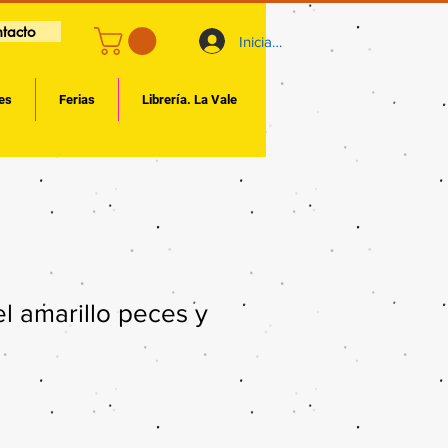
tacto
Iniciar sesión
es
Ferias
Librería. La Vale
l amarillo peces y