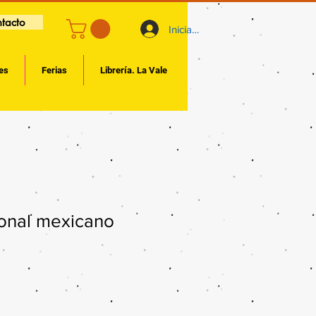
tacto
Iniciar sesión
es
Ferias
Librería. La Vale
onal mexicano