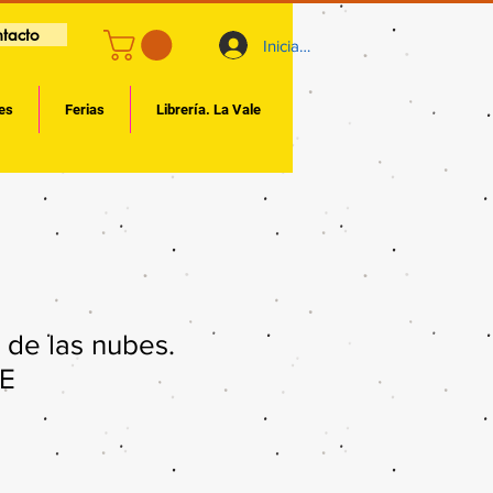
tacto
Iniciar sesión
es
Ferias
Librería. La Vale
 de las nubes.
CE