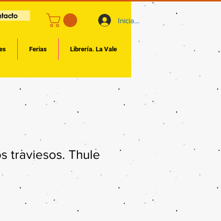
tacto
Iniciar sesión
es
Ferias
Librería. La Vale
s traviesos. Thule